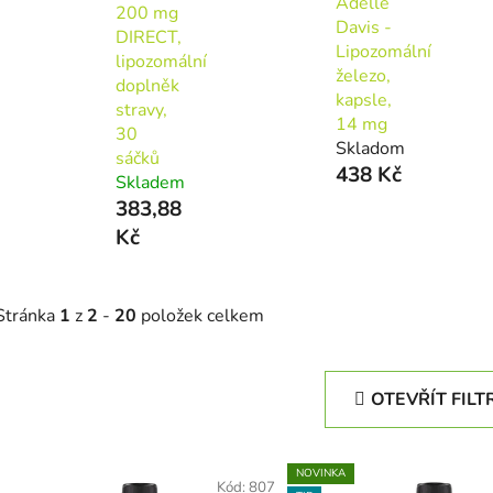
Adelle
200 mg
Davis -
DIRECT,
Lipozomální
lipozomální
železo,
doplněk
kapsle,
stravy,
14 mg
30
Skladom
sáčků
438 Kč
Skladem
383,88
Kč
Stránka
1
z
2
-
20
položek celkem
OTEVŘÍT FILT
V
NOVINKA
Kód:
807