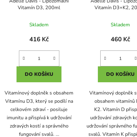
Adelle Davis - Lipozomální
Adelle Davis - Lipoz
Vitamín D3, 200ml
Vitamín D3+K2, 2
Skladem
Skladem
416 Kč
460 Kč
DO KOŠÍKU
DO KOŠÍKU
Vitamínový doplněk s obsahem
Vitamínový doplněk s
Vitamínu D3, který se podílí na
obsahem vitamínů 
celkovém zdraví - posiluje
K2. Vitamín D přisp
imunitu a přispívá k udržování
udržování zdravých ko
zdravých kostí a správného
udržování správného f
fungování svalů. ...
svalů. Vitamín K přispí