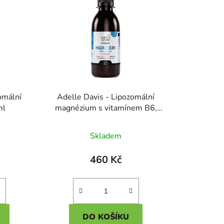
r
o
d
u
k
t
ů
omální
Adelle Davis - Lipozomální
ml
magnézium s vitamínem B6,
200 ml
né
Skladem
ení
tu
460 Kč
DO KOŠÍKU
ek.