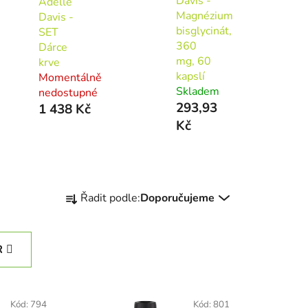
Davis -
Adelle
Magnézium
Davis -
bisglycinát,
SET
360
Dárce
mg, 60
krve
kapslí
Momentálně
Skladem
nedostupné
293,93
1 438 Kč
Kč
Ř
Řadit podle:
Doporučujeme
a
z
e
R
n
í
p
Kód:
794
Kód:
801