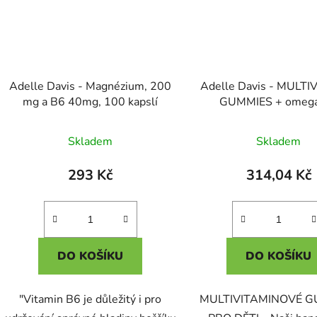
Adelle Davis - Magnézium, 200
Adelle Davis - MULTI
mg a B6 40mg, 100 kapslí
GUMMIES + omega
Betaglukan
Průměr
Skladem
Skladem
hodnoc
produk
293 Kč
314,04 Kč
je
5,0
z
5
DO KOŠÍKU
DO KOŠÍKU
hvězdič
"Vitamin B6 je důležitý i pro
MULTIVITAMINOVÉ G