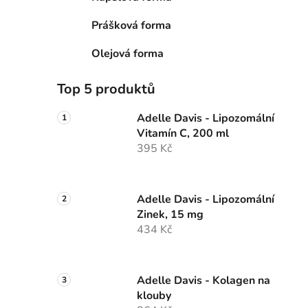
Prášková forma
i
Olejová forma
Top 5 produktů
Adelle Davis - Lipozomální
Vitamín C, 200 ml
395 Kč
Adelle Davis - Lipozomální
Zinek, 15 mg
434 Kč
Adelle Davis - Kolagen na
klouby