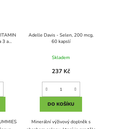
VITAMIN
Adelle Davis - Selen, 200 mcg,
 3 a
60 kapslí
né
Skladem
ení
tu
237 Kč
DO KOŠÍKU
ek.
UMMIES
Minerální výživový doplněk s