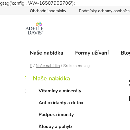
gtag('config', 'AW-16507905706');
Přejít
Obchodní podmínky
Podmínky ochrany osobních
na
obsah
Naše nabídka
Formy užívaní
Blo
Domů
/
Naše nabídka
/
Srdce a mozeg
P
K
Přeskočit
Naše nabídka
a
kategorie
o
t
s
Vitamíny a minerály
e
t
g
Antioxidanty a detox
r
o
a
r
Podpora imunity
i
n
e
n
Klouby a pohyb