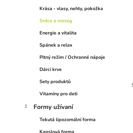
í
Krása - vlasy, nehty, pokožka
p
a
Srdce a mozeg
n
Energie a vitalita
e
l
Spánek a relax
Pitný režim / Ochranné nápoje
Dárci krve
Sety produktů
Vitamíny pro deti
Formy užívaní
Tekutá lipozomální forma
Kapslová forma