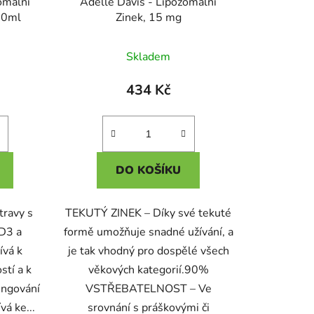
omální
Adelle Davis - Lipozomální
00ml
Zinek, 15 mg
Skladem
434 Kč
DO KOŠÍKU
travy s
TEKUTÝ ZINEK – Díky své tekuté
D3 a
formě umožňuje snadné užívání, a
ívá k
je tak vhodný pro dospělé všech
stí a k
věkových kategorií.90%
ungování
VSTŘEBATELNOST – Ve
vá ke...
srovnání s práškovými či