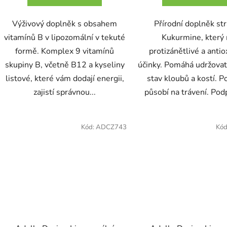
Výživový doplněk s obsahem
Přírodní doplněk str
vitamínů B v lipozomální v tekuté
Kukurmine, který
formě. Komplex 9 vitamínů
protizánětlivé a antio
skupiny B, včetně B12 a kyseliny
účinky. Pomáhá udržovat
listové, které vám dodají energii,
stav kloubů a kostí. P
zajistí správnou...
působí na trávení. Podp
Kód:
ADCZ743
Kód