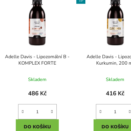
ý
TIP
p
s
p
r
o
d
Adelle Davis - Lipozomální B -
Adelle Davis - Lipoz
u
KOMPLEX FORTE
Kurkumin, 200 
k
Průměr
t
Skladem
Skladem
ů
hodnoc
produk
486 Kč
416 Kč
je
5,0
z
5
DO KOŠÍKU
DO KOŠÍKU
hvězdič