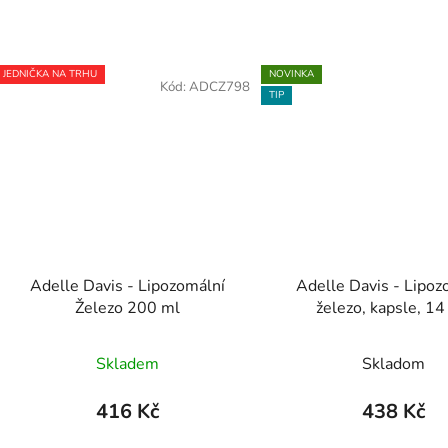
JEDNIČKA NA TRHU
NOVINKA
Kód:
ADCZ798
TIP
Adelle Davis - Lipozomální
Adelle Davis - Lipoz
Železo 200 ml
železo, kapsle, 1
Skladem
Skladom
416 Kč
438 Kč