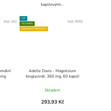
kapslovými...
TIP
Kód:
262
Kód:
9550
NOVINKA
OBLÍBENÝ PRODUKT
omální
Adelle Davis - Magnézium
4 mg
bisglycinát, 360 mg, 60 kapslí
Skladem
293,93 Kč