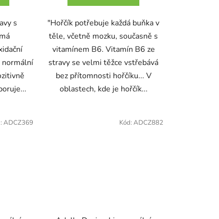
avy s
"Hořčík potřebuje každá buňka v
 má
těle, včetně mozku, současně s
xidační
vitamínem B6. Vitamín B6 ze
 normální
stravy se velmi těžce vstřebává
ozitivně
bez přítomnosti hořčíku... V
oruje...
oblastech, kde je hořčík...
:
ADCZ369
Kód:
ADCZ882