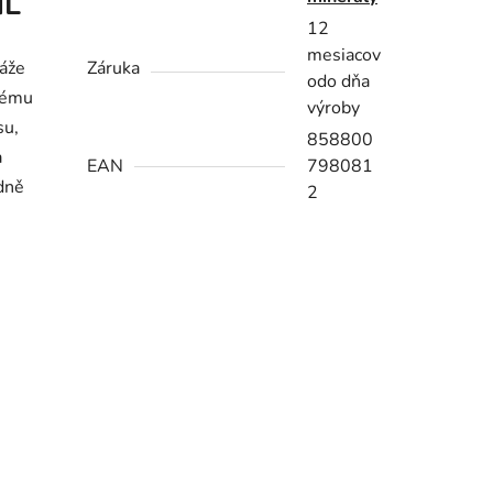
ML
12
mesiacov
káže
Záruka
odo dňa
kému
výroby
su,
858800
a
EAN
798081
edně
2