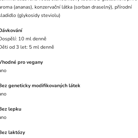
aroma (ananas), konzervační látka (sorban draselný), přírodní
sladidlo (glykosidy steviolu)
Dávkování
Dospělí: 10 ml denně
Děti od 3 let: 5 ml denně
Vhodné pro vegany
ano
Bez geneticky modifikovaných látek
ano
Bez lepku
ano
Bez laktózy