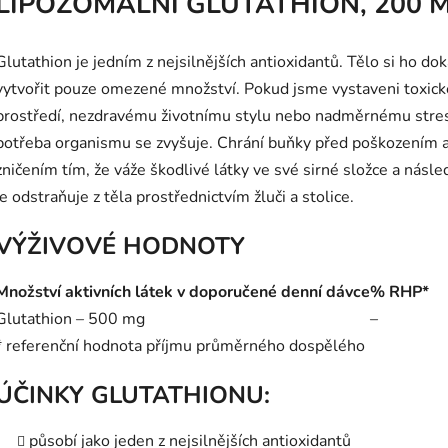
LIPOZOMÁLNÍ GLUTATHION, 200 
je
5,0
z
5
Glutathion je jedním z nejsilnějších antioxidantů. Tělo si ho do
hvězdiček.
vytvořit pouze omezené množství. Pokud jsme vystaveni toxic
prostředí, nezdravému životnímu stylu nebo nadměrnému stre
potřeba organismu se zvyšuje. Chrání buňky před poškozením 
zničením tím, že váže škodlivé látky ve své sirné složce a násl
je odstraňuje z těla prostřednictvím žluči a stolice.
VÝŽIVOVÉ HODNOTY
Množství aktivních látek v doporučené denní dávce
% RHP*
Glutathion – 500 mg
–
* referenční hodnota příjmu průměrného dospělého
ÚČINKY GLUTATHIONU:
působí jako jeden z nejsilnějších antioxidantů