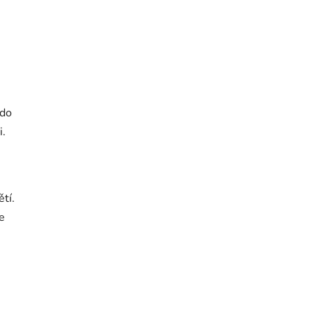
 do
i.
tí.
e