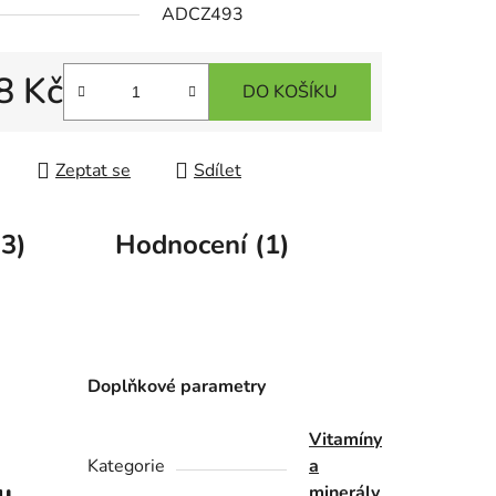
ADCZ493
8 Kč
DO KOŠÍKU
 cena:
Zeptat se
Sdílet
(3)
Hodnocení (1)
Doplňkové parametry
Vitamíny
Kategorie
a
minerály