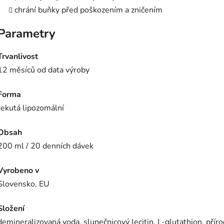
chrání buňky před poškozením a zničením
Parametry
Trvanlivost
12 měsíců od data výroby
Forma
tekutá lipozomální
Obsah
200 ml / 20 denních dávek
Vyrobeno v
Slovensko, EU
Složení
demineralizovaná voda, slunečnicový lecitin, L-glutathion, příro