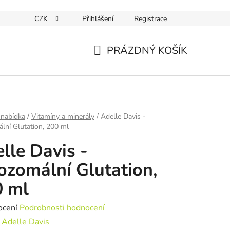
CZK
Přihlášení
Registrace
PRÁZDNÝ KOŠÍK
NÁKUPNÍ
KOŠÍK
 nabídka
/
Vitamíny a minerály
/
Adelle Davis -
lní Glutation, 200 ml
lle Davis -
ozomální Glutation,
0 ml
né
ocení
Podrobnosti hodnocení
ení
:
Adelle Davis