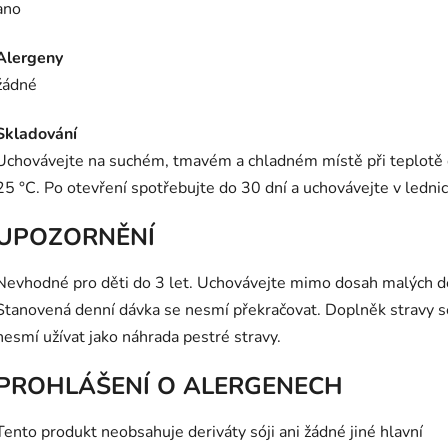
ano
Alergeny
žádné
Skladování
Uchovávejte na suchém, tmavém a chladném místě při teplotě
25 °C. Po otevření spotřebujte do 30 dní a uchovávejte v lednic
UPOZORNĚNÍ
Nevhodné pro děti do 3 let. Uchovávejte mimo dosah malých dě
Stanovená denní dávka se nesmí překračovat. Doplněk stravy s
nesmí užívat jako náhrada pestré stravy.
PROHLÁŠENÍ O ALERGENECH
Tento produkt neobsahuje deriváty sóji ani žádné jiné hlavní