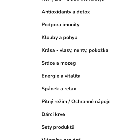
n
í
Antioxidanty a detox
p
a
Podpora imunity
n
Klouby a pohyb
e
l
Krása - vlasy, nehty, pokožka
Srdce a mozeg
Energie a vitalita
Spánek a relax
Pitný režim / Ochranné nápoje
Dárci krve
Sety produktů