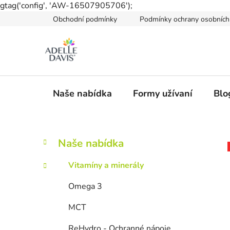
gtag('config', 'AW-16507905706');
Přejít
Obchodní podmínky
Podmínky ochrany osobních
na
obsah
Naše nabídka
Formy užívaní
Blo
P
K
Přeskočit
Naše nabídka
a
kategorie
o
t
s
Vitamíny a minerály
e
t
g
Omega 3
r
o
a
r
MCT
i
n
e
ReHydro - Ochranné nápoje