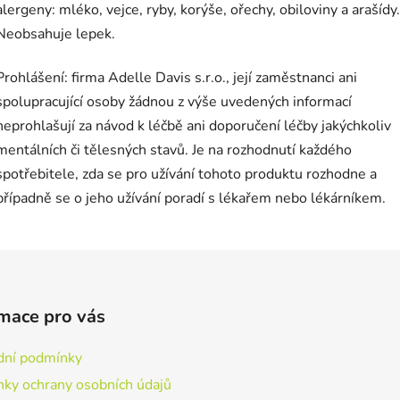
alergeny: mléko, vejce, ryby, korýše, ořechy, obiloviny a arašídy.
Neobsahuje lepek.
Prohlášení: firma Adelle Davis s.r.o., její zaměstnanci ani
spolupracující osoby žádnou z výše uvedených informací
neprohlašují za návod k léčbě ani doporučení léčby jakýchkoliv
mentálních či tělesných stavů. Je na rozhodnutí každého
spotřebitele, zda se pro užívání tohoto produktu rozhodne a
případně se o jeho užívání poradí s lékařem nebo lékárníkem.
mace pro vás
ní podmínky
ky ochrany osobních údajů