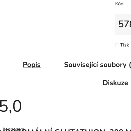
Kód:
57
Měrná
Tisk
Popis
Související soubory 
Diskuze
5,0
Průměrné
hodnocení
1 hodnocení
produktu