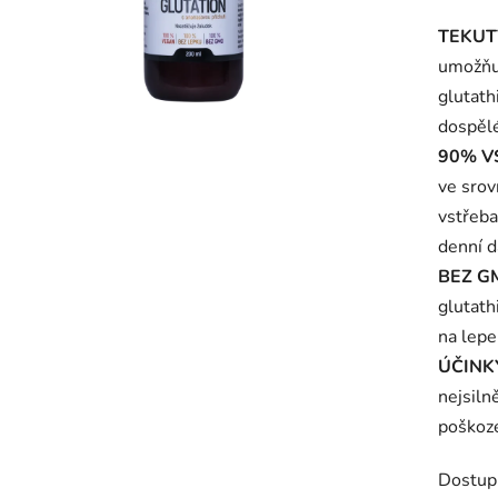
produk
TEKUT
je
umožňuj
5,0
glutath
z
dospělé
5
90% V
hvězdič
ve srov
vstřeba
denní d
BEZ G
glutath
na lepe
ÚČINK
nejsiln
poškoze
Dostup