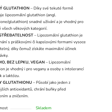
tu
Ý GLUTATHION
– Díky své tekuté formě
e lipozomální glutathion (angl.
ione/glutathion) snadné užívání a je vhodný pro
 všech věkových kategorií.
STŘEBATELNOST
– Lipozomální glutathion je
ek.
nání s práškovými či kapslovými formami vysoce
telný, díky čemuž získáte maximální účinek
ávky.
MO, BEZ LEPKU, VEGAN
– Lipozomální
ion je vhodný i pro vegany a osoby s intolerancí
k a laktózu.
Y GLUTATHIONU
– Působí jako jeden z
ějších antioxidantů, chrání buňky před
ním a zničením.
nost
Skladem