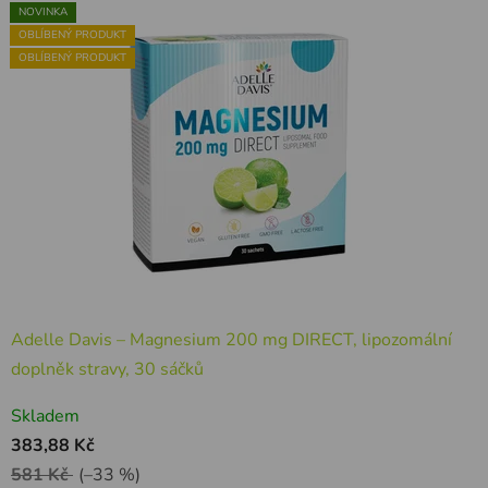
TIP
TIP
TIP
TIP
TIP
NOVINKA
TIP
AKCE
TIP
TIP
NOVINKA
JEDNIČKA NA TRHU
AKCE
PRO DETI
NOVINKA
OBLÍBENÝ PRODUKT
OBLÍBENÝ PRODUKT
OBLÍBENÝ PRODUKT
OBLÍBENÝ PRODUKT
OBLÍBENÝ PRODUKT
Adelle Davis – Magnesium 200 mg DIRECT, lipozomální
doplněk stravy, 30 sáčků
Skladem
383,88 Kč
581 Kč
(–33 %)