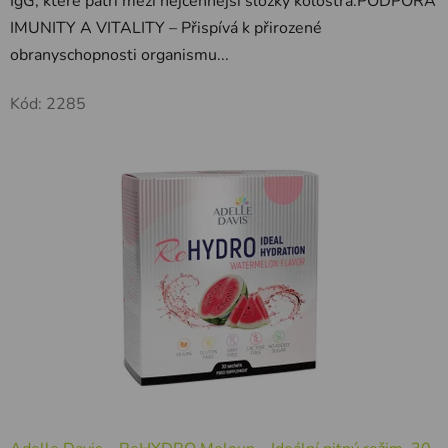
IgG, které patří mezi nejcennější složky kolostra.PODPORA
IMUNITY A VITALITY – Přispívá k přirozené
obranyschopnosti organismu...
Kód:
2285