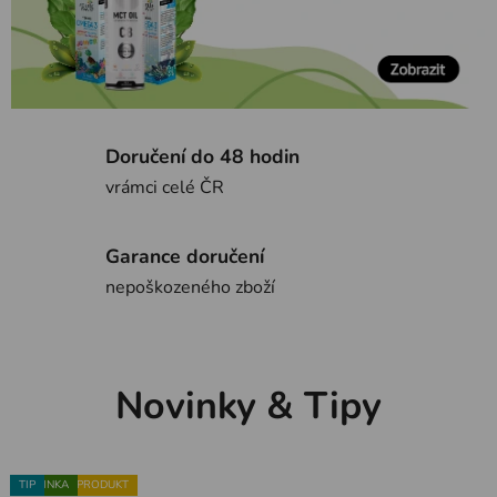
Doručení do 48 hodin
vrámci celé ČR
Garance doručení
nepoškozeného zboží
Novinky & Tipy
NOVINKA
OBLÍBENÝ PRODUKT
NOVINKA
NOVINKA
NOVINKA
TIP
NOVINKA
TIP
NOVINKA
NOVINKA
TIP