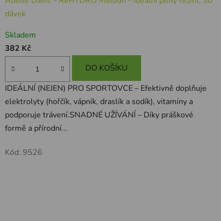
Adelle Davis – ReHYDRO Meloun – Ideální pitný režim, 30
dávek
Skladem
382 Kč
DO KOŠÍKU
IDEÁLNÍ (NEJEN) PRO SPORTOVCE – Efektivně doplňuje
elektrolyty (hořčík, vápník, draslík a sodík), vitamíny a
podporuje trávení.SNADNÉ UŽÍVÁNÍ – Díky práškové
formě a přírodní...
Kód:
9526