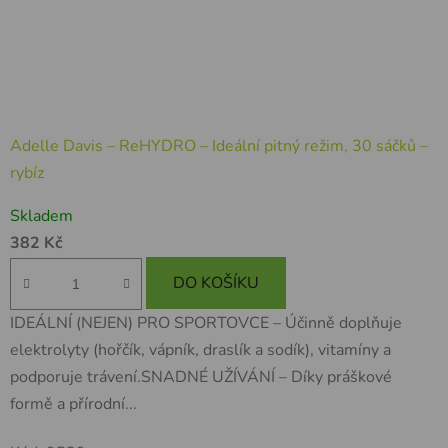
Adelle Davis – ReHYDRO – Ideální pitný režim, 30 sáčků –
rybíz
Skladem
382 Kč
DO KOŠÍKU
IDEÁLNÍ (NEJEN) PRO SPORTOVCE – Účinně doplňuje
elektrolyty (hořčík, vápník, draslík a sodík), vitamíny a
podporuje trávení.SNADNÉ UŽÍVÁNÍ – Díky práškové
formě a přírodní...