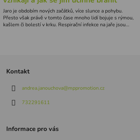
vznikají a jak se jim účinně bránit
Jaro je obdobím nových začátků, více slunce a pohybu.
Přesto však právě v tomto čase mnoho lidí bojuje s rýmou,
kašlem či bolestí v krku. Respirační infekce na jaře jsou...
Z
á
Kontakt
p
a
andrea.janouchova
@
mppromotion.cz
t
í
732291611
Informace pro vás