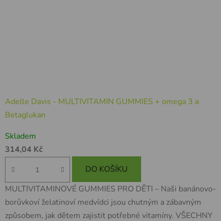
Adelle Davis - MULTIVITAMIN GUMMIES + omega 3 a
Betaglukan
Průměrné
Skladem
hodnocení
314,04 Kč
produktu
je
DO KOŠÍKU
5,0
MULTIVITAMINOVÉ GUMMIES PRO DĚTI – Naši banánovo-
z
borůvkoví želatinoví medvídci jsou chutným a zábavným
5
způsobem, jak dětem zajistit potřebné vitamíny. VŠECHNY
hvězdiček.