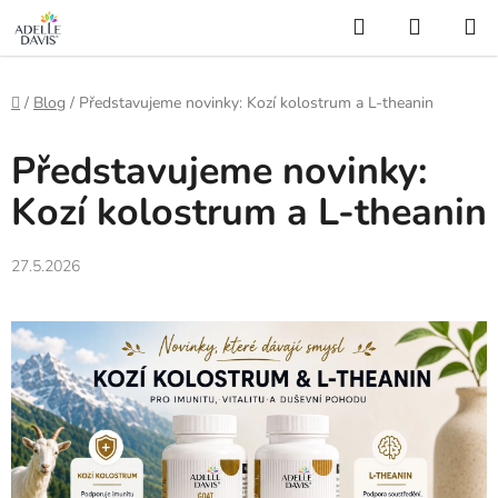
gtag('config', 'AW-16507905706');
Hledat
NÁKUP
Přejít
KOŠÍK
na
obsah
Domů
/
Blog
/
Představujeme novinky: Kozí kolostrum a L-theanin
Představujeme novinky:
Kozí kolostrum a L-theanin
27.5.2026