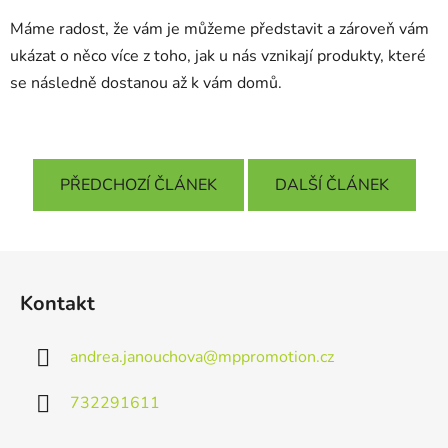
Máme radost, že vám je můžeme představit a zároveň vám
ukázat o něco více z toho, jak u nás vznikají produkty, které
se následně dostanou až k vám domů.
PŘEDCHOZÍ ČLÁNEK
DALŠÍ ČLÁNEK
Z
á
Kontakt
p
a
andrea.janouchova
@
mppromotion.cz
t
í
732291611