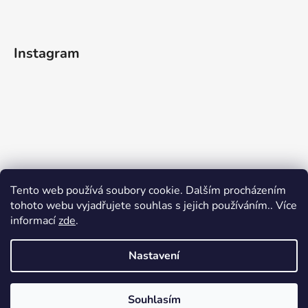
Instagram
Tento web používá soubory cookie. Dalším procházením
tohoto webu vyjadřujete souhlas s jejich používáním.. Více
informací
zde
.
Sledovat na Instagramu
Nastavení
Vytvořil Shoptet
Souhlasím
Copyright 2026
adelledavis.cz
. Všechna práva