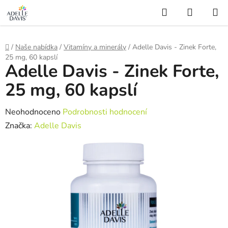
gtag('config', 'AW-16507905706');
Hledat
NÁKUP
Přejít
KOŠÍK
na
obsah
Domů
/
Naše nabídka
/
Vitamíny a minerály
/
Adelle Davis - Zinek Forte,
25 mg, 60 kapslí
Adelle Davis - Zinek Forte,
25 mg, 60 kapslí
Průměrné
Neohodnoceno
Podrobnosti hodnocení
hodnocení
Značka:
Adelle Davis
produktu
je
0,0
z
5
hvězdiček.