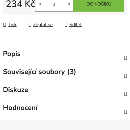
234 Kč
DO KOŠÍKU
Měrná cena:
Tisk
Zeptat se
Sdílet
Popis
Související soubory (3)
Diskuze
Hodnocení
Z