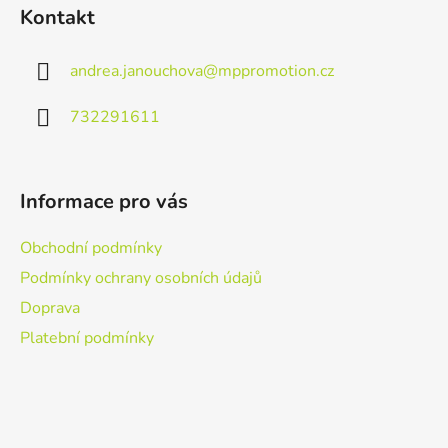
á
Kontakt
p
a
andrea.janouchova
@
mppromotion.cz
t
í
732291611
Informace pro vás
Obchodní podmínky
Podmínky ochrany osobních údajů
Doprava
Platební podmínky