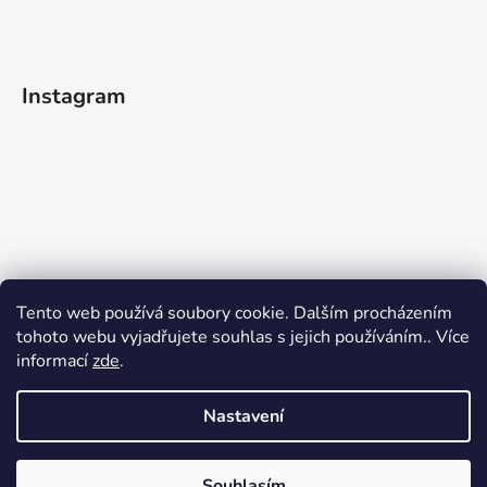
Instagram
Tento web používá soubory cookie. Dalším procházením
tohoto webu vyjadřujete souhlas s jejich používáním.. Více
informací
zde
.
Sledovat na Instagramu
Nastavení
Vytvořil Shoptet
Souhlasím