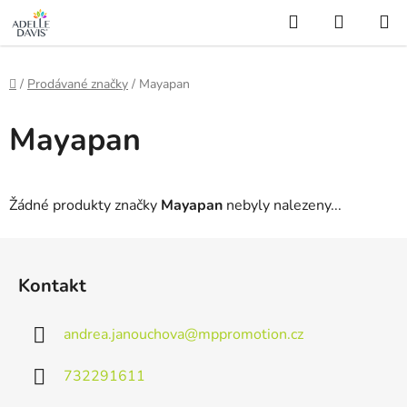
gtag('config', 'AW-16507905706');
Hledat
NÁKUP
Přejít
KOŠÍK
na
obsah
Domů
/
Prodávané značky
/
Mayapan
Mayapan
Žádné produkty značky
Mayapan
nebyly nalezeny...
Z
á
Kontakt
p
a
andrea.janouchova
@
mppromotion.cz
t
í
732291611