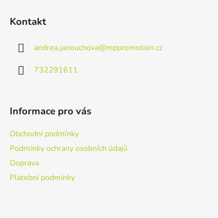
Z
á
Kontakt
p
a
andrea.janouchova
@
mppromotion.cz
t
í
732291611
Informace pro vás
Obchodní podmínky
Podmínky ochrany osobních údajů
Doprava
Platební podmínky