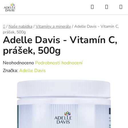
gtag('config', 'AW-16507905706');
Hledat
NÁKUP
Přejít
KOŠÍK
na
obsah
Domů
/
Naše nabídka
/
Vitamíny a minerály
/
Adelle Davis - Vitamín C,
prášek, 500g
Adelle Davis - Vitamín C,
prášek, 500g
Průměrné
Neohodnoceno
Podrobnosti hodnocení
hodnocení
Značka:
Adelle Davis
produktu
je
0,0
z
5
hvězdiček.